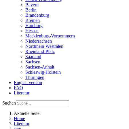
Bayern
Berlin
Brandenburg
Bremen
Hamburg
Hessen
Mecklenburg-Vorpommern
Niedersachsen
Nordrhein-Westfalen
Rheinland-Pfalz
Saarland
Sachsen
Sachsen-Anhalt
Schleswig-Holstein
Thüringen
English version
FAQ
Literatur
Suchen
Aktuelle Seite:
Home
Literatur
swp