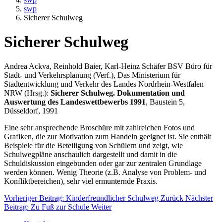
swp
Sicherer Schulweg
Sicherer Schulweg
Andrea Ackva, Reinhold Baier, Karl-Heinz Schäfer BSV Büro für
Stadt- und Verkehrsplanung (Verf.), Das Ministerium für
Stadtentwicklung und Verkehr des Landes Nordrhein-Westfalen
NRW (Hrsg.):
Sicherer Schulweg. Dokumentation und
Auswertung des Landeswettbewerbs 1991
, Baustein 5,
Düsseldorf, 1991
Eine sehr ansprechende Broschüre mit zahlreichen Fotos und
Grafiken, die zur Motivation zum Handeln geeignet ist. Sie enthält
Beispiele für die Beteiligung von Schülern und zeigt, wie
Schulwegpläne anschaulich dargestellt und damit in die
Schuldiskussion eingebunden oder gar zur zentralen Grundlage
werden können. Wenig Theorie (z.B. Analyse von Problem- und
Konfliktbereichen), sehr viel ermunternde Praxis.
Vorheriger Beitrag: Kinderfreundlicher Schulweg
Zurück
Nächster
Beitrag: Zu Fuß zur Schule
Weiter