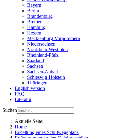
Bayern
Berlin
Brandenburg
Bremen
Hamburg
Hessen
Mecklenburg-Vorpommern
Niedersachsen
Nordrhein-Westfalen
Rheinland-Pfalz
Saarland
Sachsen
Sachsen-Anhalt
Schleswig-Holstein
Thüringen
English version
FAQ
Literatur
Suchen
Aktuelle Seite:
Home
Erstellung eines Schulwegeplans
Erläuterungen zu den Gefahrenstellen