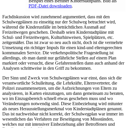
Beispiel eines Berliner Kinderstadtplans. Bild als
PDF-Datei downloaden
.
Fachdiskussion wird zunehmend argumentiert, dass mit den
Schulwegplänen zu einseitig nur der Schulweg betrachtet wird,
während die Kinderunfälle im beträchtlichen Ausmaß auf
Freizeitwegen geschehen. Deshalb seien Kinderstadtpläne mit
Schul- und Freizeitwegen, Kulturhinweisen, Spielplätzen, etc.
zeitgemäßer. Das ist zwar so neu auch nicht, doch ist die vermehrte
Umsetzung ein richtiger Impuls für einen kind-und elterngerechten
kommunalen Service. Die verkehrspolitische Fragestellung ist
allerdings, ob man damit nur gefährliche Stellen auf einem Plan
markiert oder versucht, diese Gefahrenstellen dann auch anhand der
Analysen schrittweise in den Griff zu bekommen.
Der Sinn und Zweck von Schulwegplänen war einst, dass sich die
verantwortliche Schulleitung, die Lehrkräfte, Elternvertreter, die
Polizei zusammensetzen, um die Aufzeichnungen von Eltern zu
analysieren, in Karten einzutragen, um dann gemeinsam zu beraten,
wo im Einzugsbereich schnell etwas geschehen muss und wo
Veränderungen notwendig sind. Diese Einbeziehung wird mitunter
als neues Herausstellungsmerkmal von Kinderstadtplänen genannt.
Das ist nachweisbar nicht korrekt, der Schulwegplan war immer im
wesentlichen das Verfahren zur Beseitigung von Missständen,
welches nur mit intensiver Einbeziehung aller Betroffenen und